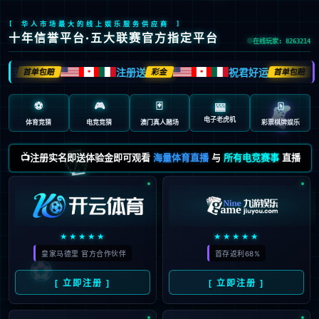
[ 华人市场最大的线上娱乐服务供应商 ]
十年信誉平台·五大联赛官方指定平台
在线玩家: 8263214
好运
注册送
祝君好运
首单包赔
彩金
首单包赔
🍁
🍁
🎮
⚽
🎮
🃏
🀄️
🎰
电子老虎机
体育竞猜
电竞竞猜
澳门真人赌场
彩票棋牌娱乐
🎲
📺注册实名即送体验金即可观看
海量体育直播
与
所有电竞赛事
直播
★★★★★
★★★★★
⚽
皇家马德里 官方合作伙伴
首存返利68%
[ 立即注册 ]
[ 立即注册 ]