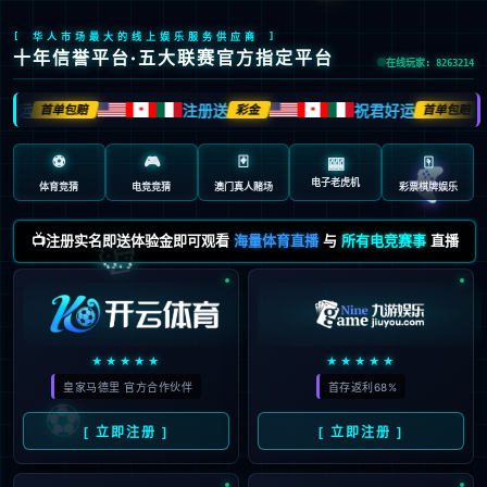
[ 华人市场最大的线上娱乐服务供应商 ]
十年信誉平台·五大联赛官方指定平台
在线玩家: 8263214
好运
注册送
祝君好运
首单包赔
彩金
首单包赔
🍁
🍁
🎮
⚽
🎮
🃏
🀄️
🎰
电子老虎机
体育竞猜
电竞竞猜
澳门真人赌场
彩票棋牌娱乐
🎲
📺注册实名即送体验金即可观看
海量体育直播
与
所有电竞赛事
直播
★★★★★
★★★★★
⚽
皇家马德里 官方合作伙伴
首存返利68%
[ 立即注册 ]
[ 立即注册 ]