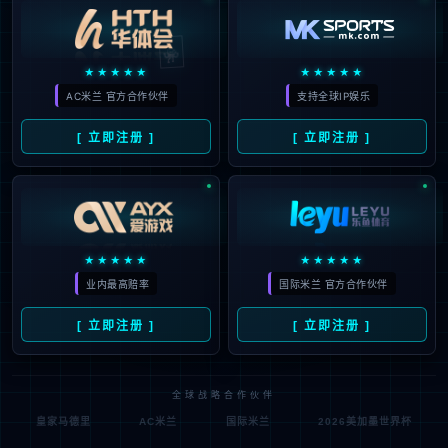
🃏
★★★★★
★★★★★
AC米兰 官方合作伙伴
支持全球IP娱乐
[ 立即注册 ]
[ 立即注册 ]
★★★★★
★★★★★
业内最高赔率
国际米兰 官方合作伙伴
[ 立即注册 ]
[ 立即注册 ]
全球战略合作伙伴
皇家马德里
AC米兰
国际米兰
2026美加墨世界杯