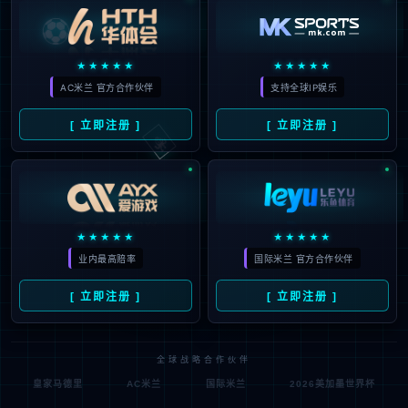
⚽
★★★★★
★★★★★
AC米兰 官方合作伙伴
支持全球IP娱乐
🃏
[ 立即注册 ]
[ 立即注册 ]
★★★★★
★★★★★
业内最高赔率
国际米兰 官方合作伙伴
[ 立即注册 ]
[ 立即注册 ]
全球战略合作伙伴
皇家马德里
AC米兰
国际米兰
2026美加墨世界杯